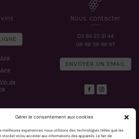
vins
Nous contacter
03 84 25 31 44
LIGNE
06 86 56 88 97
Jura
ENVOYER UN EMAIL
Jura
Vin de
une
risé
Gérer le consentement aux cookies
les meilleures expériences, nous utilisons des technologies telles que les
 stocker et/ou accéder aux informations des appareils. Le fait de