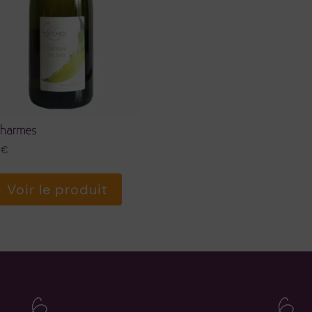
Charmes
0
€
Voir le produit