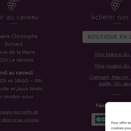
ir au caveau
Acheter nos 
aine Christophe
BOUTIQUE EN 
Richard
rue de la Marre
Vins blancs du 
210 Le Vernois
Vins rouges du 
ndi au samedi
Crémant, Macvin, 
12h et 14h30 – 19h
paille, Vin Ja
he et jours fériés
r rendez-vous
Paiement sécu
harger les tarifs de
 directe au caveau
Pour offrir 
cookies pour