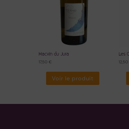
Macvin du Jura
Les 
17,50
€
12,5
Voir le produit