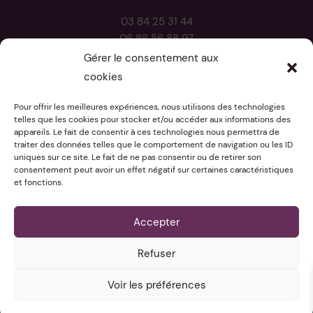
03 84 25 31 44
06 86 56 88 97
Gérer le consentement aux
cookies
ENVOYER UN EMAIL
Pour offrir les meilleures expériences, nous utilisons des technologies
telles que les cookies pour stocker et/ou accéder aux informations des
appareils. Le fait de consentir à ces technologies nous permettra de
traiter des données telles que le comportement de navigation ou les ID
uniques sur ce site. Le fait de ne pas consentir ou de retirer son
consentement peut avoir un effet négatif sur certaines caractéristiques
et fonctions.
Accepter
2023 - 2026 • Domaine Richard - Site fait avec 🤎 par
Refuser
Laura Touvrey - Studio graphique
Voir les préférences
Mentions légales
–
Données personnelles
–
CGV