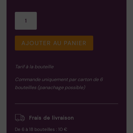
quantité
de
Macvin
du
AJOUTER AU PANIER
Jura
Tarif à la bouteille
Commande uniquement par carton de 6
bouteilles (panachage possible)
Frais de livraison
De 6 à 18 bouteilles : 10 €