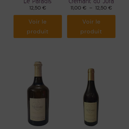
Le Paradis
Crémant du Jura
Plage
12,50
€
11,00
€
–
12,50
€
de
prix :
11,00 €
à
12,50 €
Voir le
Voir le
produit
produit