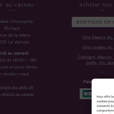
ir au caveau
Acheter nos 
aine Christophe
BOUTIQUE EN 
Richard
rue de la Marre
Vins blancs du 
210 Le Vernois
Vins rouges du 
ndi au samedi
Crémant, Macvin, 
12h et 14h30 – 19h
paille, Vin Ja
he et jours fériés
r rendez-vous
Paiement sécu
harger les tarifs de
 directe au caveau
Pour offrir 
cookies pour
consentir à
comportement