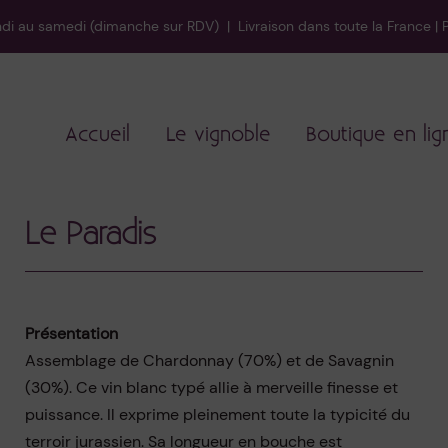
i au samedi (dimanche sur RDV) | Livraison dans toute la France | P
Accueil
Le vignoble
Boutique en lig
Le Paradis
Présentation
Assemblage de Chardonnay (70%) et de Savagnin
(30%). Ce vin blanc typé allie à merveille finesse et
puissance. Il exprime pleinement toute la typicité du
terroir jurassien. Sa longueur en bouche est