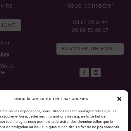
vins
Nous contacter
03 84 25 31 44
LIGNE
06 86 56 88 97
Jura
ENVOYER UN EMAIL
Jura
Vin de
une
risé
Gérer le consentement aux cookies
les meilleures expériences, nous utilisons des technologies telles que les
 stocker et/ou accéder aux informations des appareils. Le fait de
 ces technologies nous permettra de traiter des données telles que le
 de navigation ou les ID uniques sur ce site. Le fait de ne pas consentir